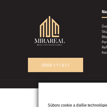
Na
Úv
Slu
Blo
Pon
Ref
Kon
0909 111 611
Súbory cookie a ďalšie technológi