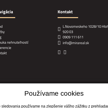
vigácia
Kontakt
od
L.Novomeskeho 1028/10 Hlo
žby
920 03
g
0909 111 611
uka nehnuteľností
info@mirareal.sk
erencie
takt
Ochrana osobných údajov
|
Pravidlá cookies
Používame cookies
webdesign
|
webex.digital
e sledovania používame na zlepšenie vášho zážitku z prehliadan