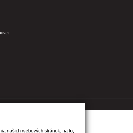
hovec
ia našich webových stránok, na to,