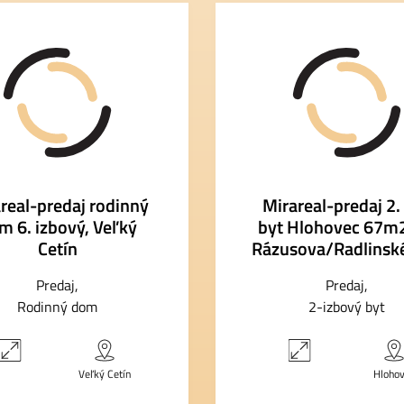
real-predaj rodinný
Mirareal-predaj 2. 
m 6. izbový, Veľký
byt Hlohovec 67m2,
Cetín
Rázusova/Radlinsk
Predaj
Predaj
Rodinný dom
2-izbový byt
Veľký Cetín
Hloho