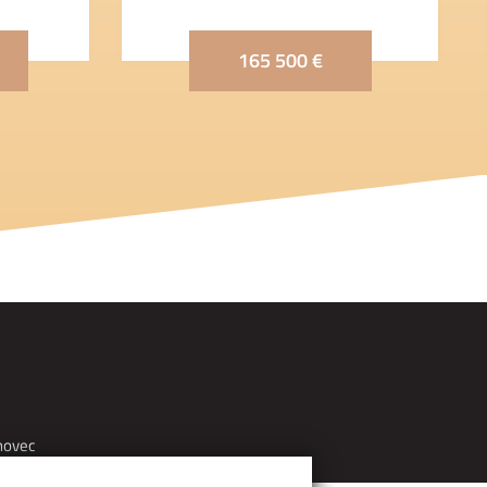
165 500 €
hovec