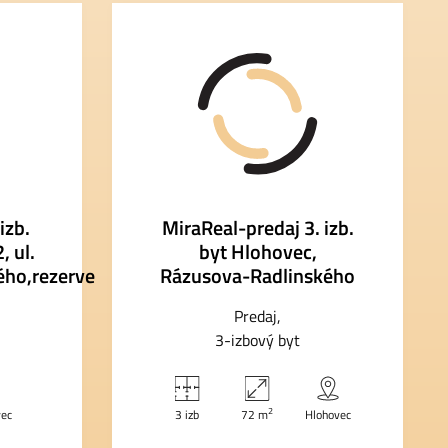
izb.
MiraReal-predaj 3. izb.
 ul.
byt Hlohovec,
ého,rezerve
Rázusova-Radlinského
Predaj
3-izbový byt
2
vec
3 izb
72 m
Hlohovec