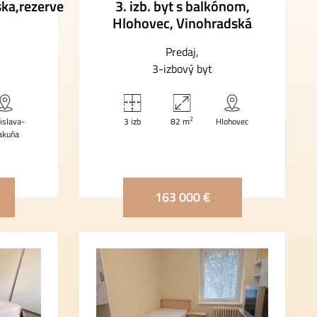
ska,rezerve
3. izb. byt s balkónom,
Hlohovec, Vinohradská
Predaj
3-izbový byt
2
islava-
3 izb
82 m
Hlohovec
akuňa
163 000 €