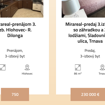
rareal-prenájom 3.
Mirareal-predaj 3.iz
izb. Hlohovec- R.
so záhradkou a 
Dilonga
lodžiami, Sladovn
ulica, Trnava
Prenájom
Predaj
3-izbový byt
3-izbový byt
2
Hlohovec
86 m
Trna
750
230 000 €