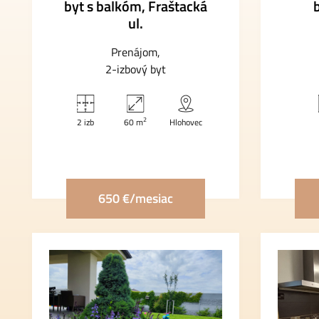
byt s balkóm, Fraštacká
ul.
Prenájom
2-izbový byt
2
2 izb
60 m
Hlohovec
650 €/mesiac