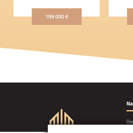
199 000 €
Na
Úv
Slu