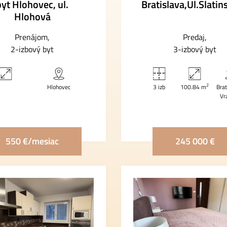
byt Hlohovec, ul.
Bratislava,Ul.Slatin
Hlohová
Prenájom
Predaj
2-izbový byt
3-izbový byt
2
Hlohovec
3 izb
100.84 m
Brat
Vr
550 €/mesiac
245 000 €