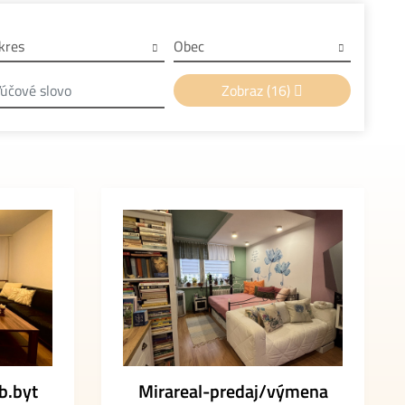
kres
Obec
Zobraz
(16)
b.byt
Mirareal-predaj/výmena