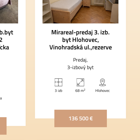
b.byt
Mirareal-predaj 3. izb.
2
byt Hlohovec,
ícka
Vinohradská ul.,rezerve
Predaj
3-izbový byt
2
3 izb
68 m
Hlohovec
va
136 500 €