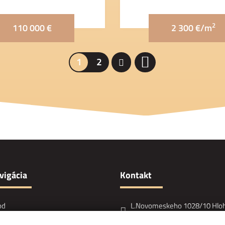
2
110 000 €
2 300 €/m
1
2
vigácia
Kontakt
od
L.Novomeskeho 1028/10 Hlo
žby
920 03