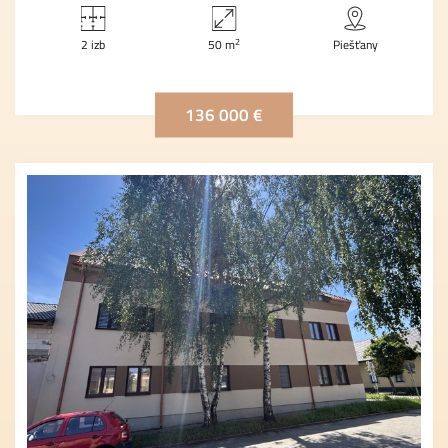
2
2 izb
50 m
Piešťany
136 000 €