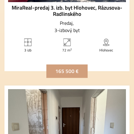
MiraReal-predaj 3. izb. byt Hlohovec, Rázusova-
Radlinského
Predaj
3-izbový byt
2
3 izb
72 m
Hlohovec
165 500 €