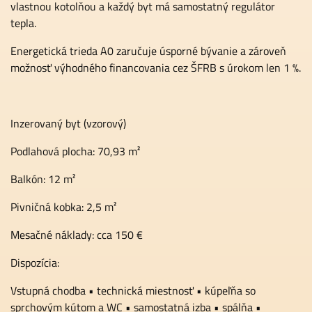
vlastnou kotolňou a každý byt má samostatný regulátor
tepla.
Energetická trieda A0 zaručuje úsporné bývanie a zároveň
možnosť výhodného financovania cez ŠFRB s úrokom len 1 %.
Inzerovaný byt (vzorový)
Podlahová plocha: 70,93 m²
Balkón: 12 m²
Pivničná kobka: 2,5 m²
Mesačné náklady: cca 150 €
Dispozícia:
Vstupná chodba • technická miestnosť • kúpeľňa so
sprchovým kútom a WC • samostatná izba • spálňa •