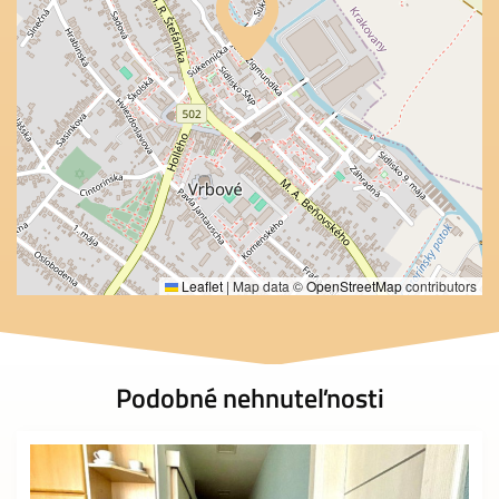
Leaflet
|
Map data ©
OpenStreetMap
contributors
Podobné nehnuteľnosti