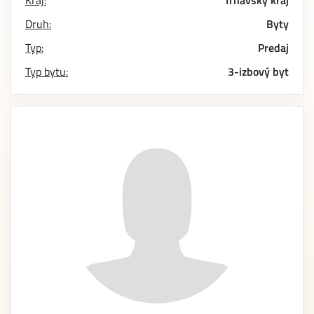
Kraj:
Trnavský kraj
Druh:
Byty
Typ:
Predaj
Typ bytu:
3-izbový byt