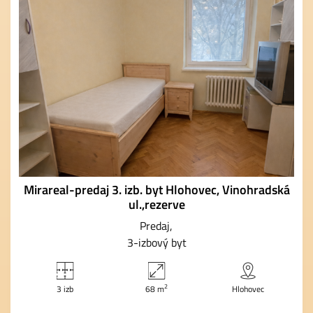
Mirareal-predaj 3. izb. byt Hlohovec, Vinohradská
ul.,rezerve
Predaj
3-izbový byt
2
3 izb
68 m
Hlohovec