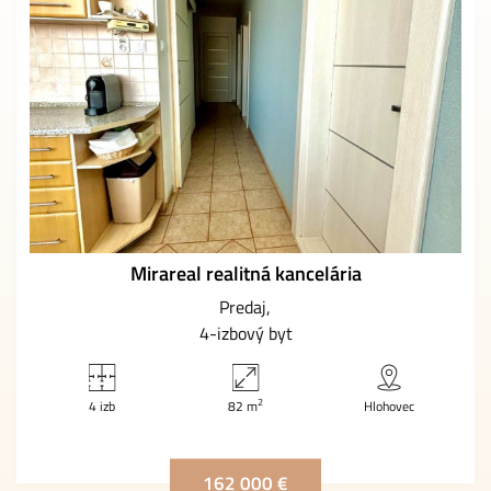
Mirareal realitná kancelária
Predaj
4-izbový byt
2
4 izb
82 m
Hlohovec
162 000 €