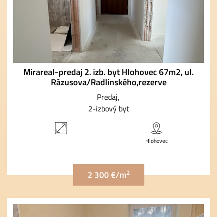
Mirareal-predaj 2. izb. byt Hlohovec 67m2, ul.
Rázusova/Radlinského,rezerve
Predaj
2-izbový byt
Hlohovec
2
2 300 €/m