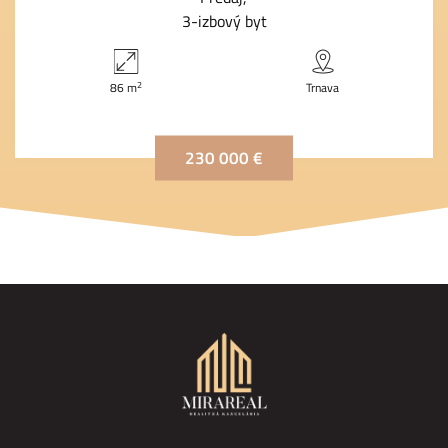
3-izbový byt
2
86 m
Trnava
230 000 €