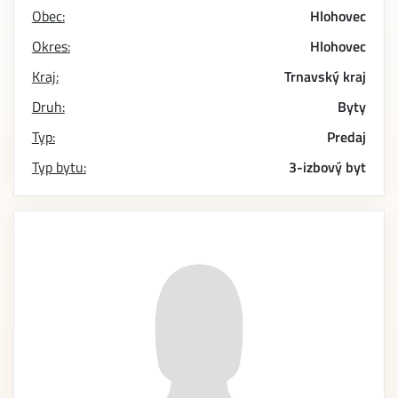
Obec:
Hlohovec
Okres:
Hlohovec
Kraj:
Trnavský kraj
Druh:
Byty
Typ:
Predaj
Typ bytu:
3-izbový byt