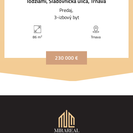
lodžiami, Sladovnícka ulica, Trnava
Predaj
3-izbový byt
2
86 m
Trnava
230 000 €