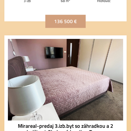
3 izb
68 m
Hlohovec
136 500 €
Mirareal-predaj 3.izb.byt so záhradkou a 2