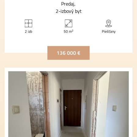
Predaj
2-izbový byt
2
2 izb
50 m
Piešťany
136 000 €