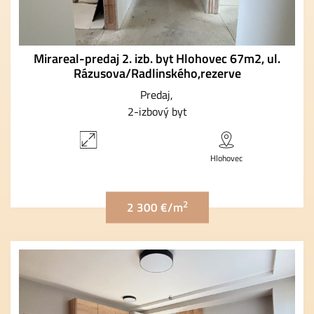
Mirareal-predaj 2. izb. byt Hlohovec 67m2, ul.
Rázusova/Radlinského,rezerve
Predaj
2-izbový byt
Hlohovec
2
2 300 €/m