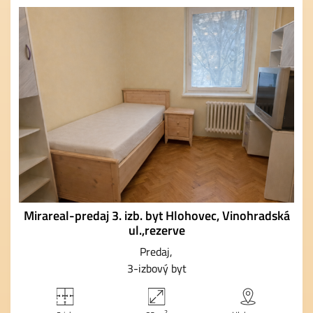
Mirareal-predaj 3. izb. byt Hlohovec, Vinohradská
ul.,rezerve
Predaj
3-izbový byt
2