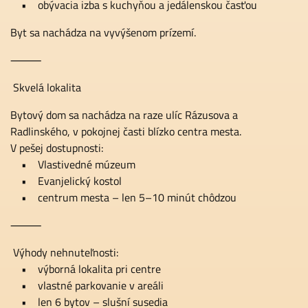
• obývacia izba s kuchyňou a jedálenskou časťou
Byt sa nachádza na vyvýšenom prízemí.
⸻
Skvelá lokalita
Bytový dom sa nachádza na raze ulíc Rázusova a
Radlinského, v pokojnej časti blízko centra mesta.
V pešej dostupnosti:
• Vlastivedné múzeum
• Evanjelický kostol
• centrum mesta – len 5–10 minút chôdzou
⸻
Výhody nehnuteľnosti:
• výborná lokalita pri centre
• vlastné parkovanie v areáli
• len 6 bytov – slušní susedia