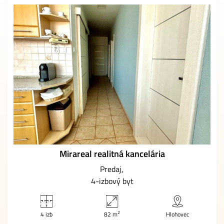
Mirareal realitná kancelária
Predaj
4-izbový byt
2
4 izb
82 m
Hlohovec