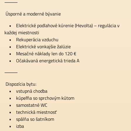
⸻
Úsporné a moderné bývanie
• Elektrické podlahové kúrenie (Hevolta) – regulácia v
každej miestnosti
• Rekuperácia vzduchu
• Elektrické vonkajšie žalúzie
• Mesačné náklady len do 120 €
• Očakávaná energetická trieda A
⸻
Dispozícia bytu:
• vstupná chodba
• kúpeľňa so sprchovým kútom
• samostatné WC
• technická miestnosť
• spálňa so šatníkom
• izba