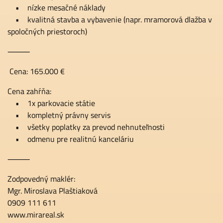
• nízke mesačné náklady
• kvalitná stavba a vybavenie (napr. mramorová dlažba v
spoločných priestoroch)
⸻
Cena: 165.000 €
Cena zahŕňa:
• 1x parkovacie státie
• kompletný právny servis
• všetky poplatky za prevod nehnuteľnosti
• odmenu pre realitnú kanceláriu
⸻
Zodpovedný maklér:
Mgr. Miroslava Plaštiaková
0909 111 611
www.mirareal.sk