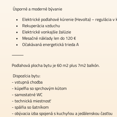
Úsporné a moderné bývanie
• Elektrické podlahové kúrenie (Hevolta) – regulácia v k
• Rekuperácia vzduchu
• Elektrické vonkajšie žalúzie
• Mesačné náklady len do 120 €
• Očakávaná energetická trieda A
⸻
Podlahová plocha bytu je 60 m2 plus 7m2 balkón.
Dispozícia bytu:
- vstupná chodba
- kúpeľňa so sprchovým kútom
- samostatné WC
- technická miestnosť
- spálňa so šatníkom
- obývacia izba spojená s kuchyňou a jedálenskou časťou