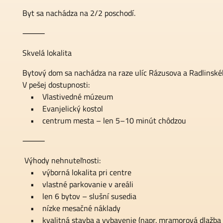
Byt sa nachádza na 2/2 poschodí.
⸻
Skvelá lokalita
Bytový dom sa nachádza na raze ulíc Rázusova a Radlinského
V pešej dostupnosti:
• Vlastivedné múzeum
• Evanjelický kostol
• centrum mesta – len 5–10 minút chôdzou
⸻
Výhody nehnuteľnosti:
• výborná lokalita pri centre
• vlastné parkovanie v areáli
• len 6 bytov – slušní susedia
• nízke mesačné náklady
• kvalitná stavba a vybavenie (napr. mramorová dlažba v