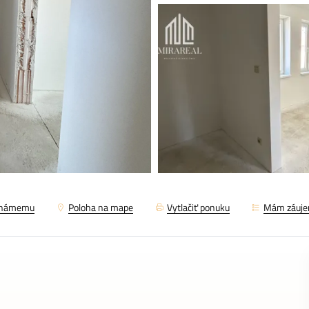
známemu
Poloha na mape
Vytlačiť ponuku
Mám záuj