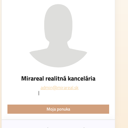
Mirareal realitná kancelária
admin@mirareal.sk
Moja ponuka