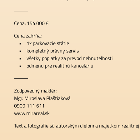
⸻
Cena: 154.000 €
Cena zahŕňa:
• 1x parkovacie státie
• kompletný právny servis
• všetky poplatky za prevod nehnuteľnosti
• odmenu pre realitnú kanceláriu
⸻
Zodpovedný maklér:
Mgr. Miroslava Plaštiaková
0909 111 611
www.mirareal.sk
Text a fotografie sú autorským dielom a majetkom realitnej 