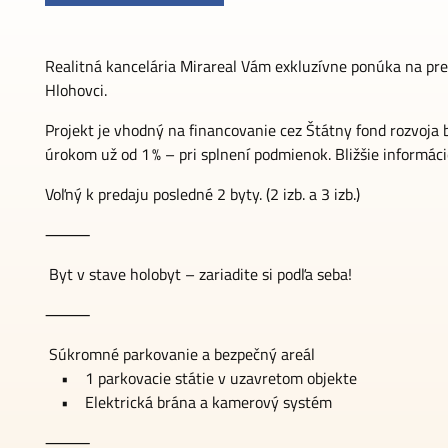
Realitná kancelária Mirareal Vám exkluzívne ponúka na pred
Hlohovci.
Projekt je vhodný na financovanie cez Štátny fond rozvo
úrokom už od 1 % – pri splnení podmienok. Bližšie informá
Voľný k predaju posledné 2 byty. (2 izb. a 3 izb.)
⸻
Byt v stave holobyt – zariadite si podľa seba!
⸻
Súkromné parkovanie a bezpečný areál
• 1 parkovacie státie v uzavretom objekte
• Elektrická brána a kamerový systém
⸻