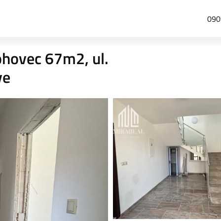
090
lohovec 67m2, ul.
ve