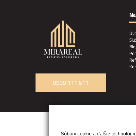
Na
Úv
Slu
Blo
Pon
Ref
Kon
0909 111 611
Súbory cookie a ďalšie technológi