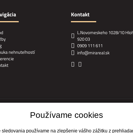
vigácia
Kontakt
od
L.Novomeskeho 1028/10 Hlo
žby
920 03
g
0909 111 611
uka nehnuteľností
info@mirareal.sk
erencie
takt
Ochrana osobných údajov
|
Pravidlá cookies
Používame cookies
webdesign
|
webex.digital
e sledovania používame na zlepšenie vášho zážitku z prehliadan