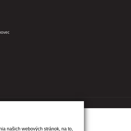
hovec
ia našich webových stránok, na to,