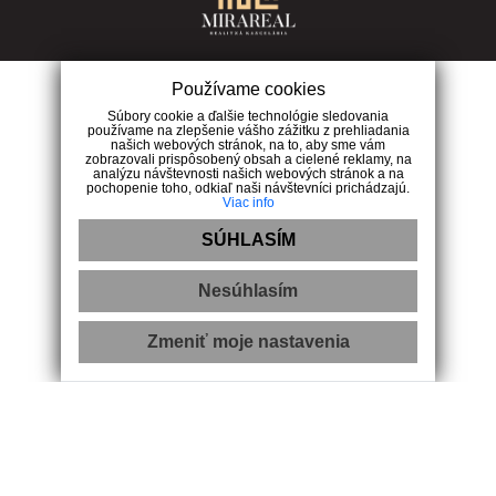
Používame cookies
0909 111 611
Súbory cookie a ďalšie technológie sledovania
používame na zlepšenie vášho zážitku z prehliadania
našich webových stránok, na to, aby sme vám
Navigácia
zobrazovali prispôsobený obsah a cielené reklamy, na
analýzu návštevnosti našich webových stránok a na
pochopenie toho, odkiaľ naši návštevníci prichádzajú.
Viac info
Úvod
Služby
SÚHLASÍM
Blog
Ponuka nehnuteľností
Nesúhlasím
Referencie
Kontakt
Zmeniť moje nastavenia
Kontakt
L.Novomeskeho 1028/10 Hlohovec 920 03
0909 111 611