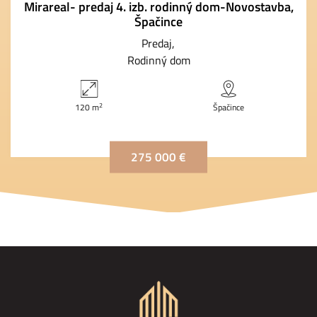
Mirareal- predaj 4. izb. rodinný dom-Novostavba,
Špačince
Predaj
Rodinný dom
2
120 m
Špačince
275 000 €