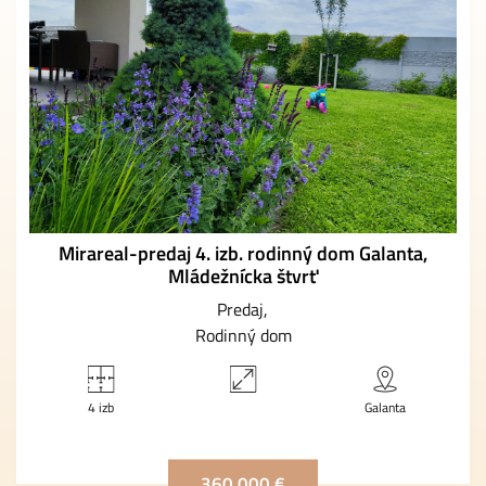
Mirareal-predaj 4. izb. rodinný dom Galanta,
Mládežnícka štvrť
Predaj
Rodinný dom
4 izb
Galanta
360 000 €